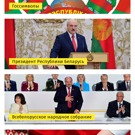
Госсимволы
Президент Республики Беларусь
Всебелорусское народное собрание