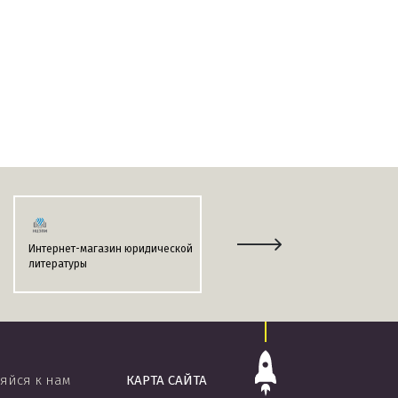
Интернет-магазин юридической
Информационно-поисковая
литературы
система
«ЭТАЛОН-ONLINE»
яйся к нам
КАРТА САЙТА