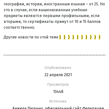
географии, истории, иностранным языкам – от 25. Но
это в случае, если вышеназванные учебные
предметы являются первыми профильными, если
вторыми, то сертификаты примут от 10 и 15 баллов
соответственно.
Другие новости по этой теме
⟩
⟩
⟩
⟩
⟩
⟩
⟩
⟩
⟩
⟩
Опубликовано:
22 апреля 2021
Просмотров:
13448
Источник:
Анжела Людыно, официальный сайт Федерации